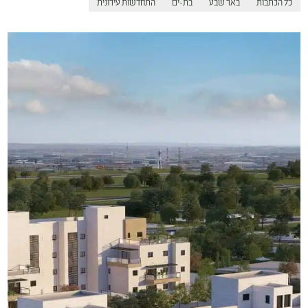
כל הכתבות
באר שבע
בת-ים
התחדשות עירונית