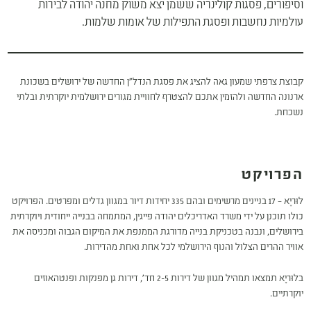
וסיפורים, פסגות קולינריה ששמן יצא משוק מחנה יהודה לבירות
עולמיות נחשבות ופסגת התפילות של אומות שלמות.
קבוצת צרפתי שמעון
גאה להציג את פסגת הנדל"ן החדשה של ירושלים בשכונת
ארנונה החדשה ולהזמין אתכם להצטרף לחוויית מגורים ירושלמית יוקרתית ובלתי
נשכחת.
הפרויקט
לוּריָא – 17 בניינים מרשימים ובהם 335 יחידות דיור במגוון גדלים ומפרטים. הפרויקט
כולו תוכנן על ידי משרד האדריכלים יהודה פייגין, המתמחה בבנייה ייחודית ויוקרתית
בירושלים, ונבנה בטכניקת בנייה מדורגת הממנפת את המיקום הגבוה ומכניסה את
אוויר ההרים הצלול והנוף הירושלמי לכל אחת ואחת מהדירות.
בלוּריָא תמצאו תמהיל מגוון של דירות 2-5 חד׳, דירות גן מפנקות ופנטהאוזים
יוקרתיים.