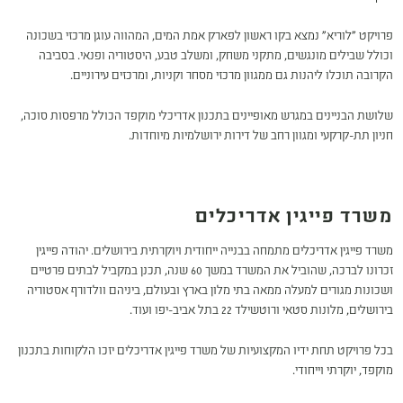
פרויקט "לוריא" נמצא בקו ראשון לפארק אמת המים, המהווה עוגן מרכזי בשכונה
וכולל שבילים מונגשים, מתקני משחק, ומשלב טבע, היסטוריה ופנאי. בסביבה
הקרובה תוכלו ליהנות גם ממגוון מרכזי מסחר וקניות, ומרכזים עירוניים.
שלושת הבניינים במגרש מאופיינים בתכנון אדריכלי מוקפד הכולל מרפסות סוכה,
חניון תת-קרקעי ומגוון רחב של דירות ירושלמיות מיוחדות.
משרד פייגין אדריכלים
משרד פייגין אדריכלים מתמחה בבנייה ייחודית ויוקרתית בירושלים. יהודה פייגין
זכרונו לברכה, שהוביל את המשרד במשך 60 שנה, תכנן במקביל לבתים פרטיים
ושכונות מגורים למעלה ממאה בתי מלון בארץ ובעולם, ביניהם וולדורף אסטוריה
בירושלים, מלונות סטאי ורוטשילד 22 בתל אביב-יפו ועוד.
בכל פרויקט תחת ידיו המקצועיות של משרד פייגין אדריכלים יזכו הלקוחות בתכנון
מוקפד, יוקרתי וייחודי.