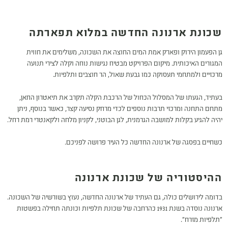
שכונת ארנונה החדשה
במלוא תפארתה
גן הפעמון הירוק ופארק אמת המים החוצה את השכונה, משלימים את חווית
המגורים האיכותית. מיקום הפרויקט מבטיח נגישות נוחה וקלה לצירי תנועה
מרכזיים ולמתחמי תעסוקה כמו גבעת שאול, הר חוצבים ותלפיות.
בעתיד, הגעתו של המסלול הכחול של הרכבת הקלה תקרב את תיאטרון החאן,
מתחם התחנה ומרכזי תרבות נוספים לכדי מרחק נסיעה קצר, כאשר בנוסף, ניתן
יהיה להגיע בקלות למושבה הגרמנית, לגן הבוטני, לקניון מלחה ולקאנטרי רמת רחל.
כשחיים בפסגה של ארנונה החדשה כל העיר פרושה לפניכם.
ההיסטוריה של שכונת ארנונה
בדומה לירושלים כולה, גם העתיד של ארנונה החדשה, נעוץ בשורשיה של השכונה.
ארנונה נוסדה בשנת 1931 כהרחבה של שכונת תלפיות וכונתה תחילה בפשטות
״תלפיות מזרח״.