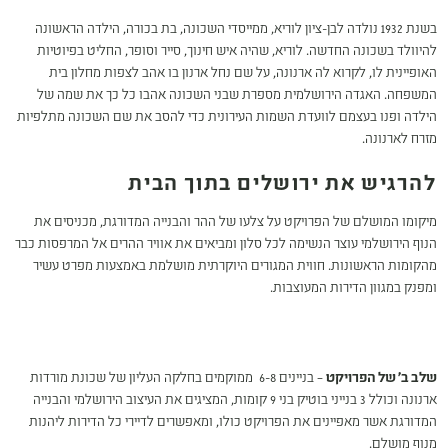
בשנת 1932 נולדה לבן-ציון לוריא, ממייסדי השכונה, בת בכורה, הילדה הראשונה
להיוולד בשכונה החדשה. לוריא, שהיה איש חינוך, סייר וסופר, החליט בפיוטיות
האופיינית לו, לקרוא לה ארנונה, על שם נחל ארנון בו אהב לצפות מחלון בית
המשפחה. האגדה הירושלמית מספרת שבני השכונה אהבו כל כך את שמה של
הילדה ופנו בעצמם לוועדת השמות העירונית כדי להסב את שם השכונה מתלפיות
מזרח לארנונה.
להרגיש את ירושלים בתוך הבית
מיקומו המושלם של הפרויקט על צלעו של ההר והבנייה המדורגת, מכניסים את
הנוף הירושלמי עוצר הנשימה לכל סלון ומביאים את אוויר ההרים אל המרפסות כבר
מהקומות הראשונות. חווית המגורים היוקרתית מושלמת באמצעות מפרט עשיר
ומפנק במגוון הדירות המעוצבות.
שלב ב' של הפרויקט
– בניינים 6-8 ממוקמים בחלקה העליון של שכונת מורדות
ארנונה וכולל 3 בנייני בוטיק בני 9 קומות, המציגים את העיצוב הירושלמי והבנייה
המדורגת אשר מאפיינים את הפרויקט כולו, ומאפשרים לדיירי כל הדירות ליהנות
מנוף מושלם.