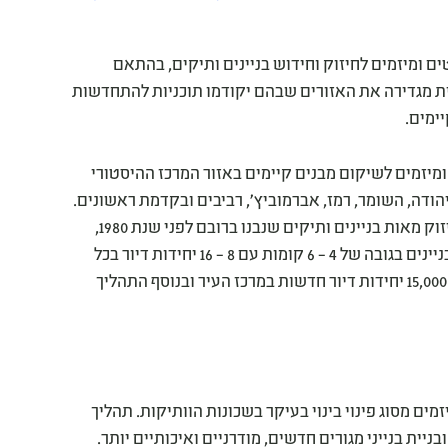
 ומיזמים לחיזוק וחידוש בניינים ותיקים, בהתאם
. תוכנית המתאר העירונית מגדירה את האזורים שבהם יקודמו תוכניות להתחדשות
יימים.
 לתכנון ובנייה אישרה בשנת 2023 תוכניות ומיזמים לשיקום מבנים קיימים באזור המרכז ההיסטורי
יהודה, השומר, רמז, אברמוביץ', רביבים ובקדמת ראשונים.
המינהלת מקדמת בימים אלה תוכניות ומיזמים לשיקום ולחיזוק מאות בניינים ותיקים שנבנו ברובם לפני שנת 1980,
כלומר מבנים שאינם מחוזקים בפני רעידות אדמה, ובעיקר בניינים בגובה של 4 – 6 קומות עם 8 – 16 יחידות דיור בכל
בניין. מעבר לחיזוק הבניינים התהליך מאפשר תוספת של כ-15,000 יחידות דיור חדשות במרכז העיר ובנוסף התהליך
ים מסוג פינוי בינוי בעיקר בשכונות הוותיקות. תהליך
בניית בנייני מגורים חדשים, מודרניים ואיכותיים יותר.