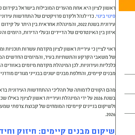
ראשון לציון היא אחת מהערים המובילות בישראל בקידום 
פינוי בינוי
. כדי לנהל ולקדם פרויקטים של התחדשות עירוני
עירונית בשנת 2022, והמינהלת אחראית בין היתר
איזון בין האינטרסים של הדיירים ובעלי הדירות, היזמים והעי
ראוי לציין כי עיריית ראשון לציון מקדמת עשרות תוכניות ומ
של משאבי הקרקע והתשתיות בעיר, והמיזמים החדשים המתוכ
כלכליות ועירוניות. לכן המינהלת מקדמת מיזמים באזורים הב
מבנים קיימים, והחלפת מבנים ישנים בבנייני מגורים מודרניים 
מהם הקווים לדמותה של תהליכי ההתחדשות העירונית בראשו
בשנת 2026 על ידי המינהלת ועיריית ראשון לציון? באיל
ולשיקום בניינים קיימים? המומחים של קבוצת צרפתי שמעון
2026.
שיקום מבנים קיימים: חיזוק וחיד