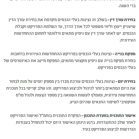
ברי השגה.
בחירת עורך דין –
בשלב זה נציגות בעלי הנכסים מקדמת את בחירת עורך הדין
שיעניק ייעוץ וליווי משפטי לכל אורך הדרך, עד השלמת הפרויקט וקבלת
הנכסים. יש לאתר עורך דין עם ניסיון מתאים ורלוונטי לתחום ההתחדשות
העירונית.
מפקח בנייה –
נציגות בעלי הנכסים בפרויקט ההתחדשות העירונית ברחובות
בוחרת מפקח בנייה עם ניסיון מקצועי מתאים, המפקח מייצג את האינטרסים של
בעלי הנכסים בפרויקט.
בחירת יזם –
נציגות בעלי הנכסים עורכת מכרז בין מספק יזמים על מנת לבחור
את היזם המתאים ביותר לניהול ולביצוע הפרויקט. זהו שלב קריטי בכל תוכנית
התחדשות עירונית, ומומלץ לעשות השוואה בין מספר הצעות ולנהל מו"מ
אפקטיבי לשיפור התנאים שהיזם הציע.
אישור התוכנית בוועדת התכנון –
הפקדת התוכנית בותמ"ל ואישור הפרויקט
לאחר שלב ההתנגדויות. ברגע הינתן האישור היזם יכול להתחיל בעבודות
הנדרשות לביצוע הפרויקט בעיר.