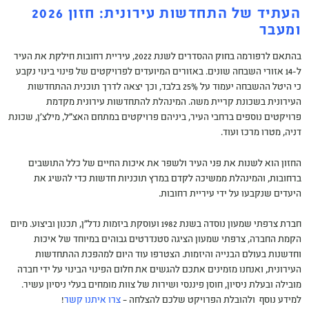
העתיד של התחדשות עירונית: חזון 2026
ומעבר
בהתאם לרפורמה בחוק ההסדרים לשנת 2022, עיריית רחובות חילקת את העיר
ל-14 אזורי השבחה שונים. באזורים המיועדים לפרויקטים של פינוי בינוי נקבע
כי היטל ההשבחה יעמוד על 25% בלבד, וכך יצאה לדרך תוכנית ההתחדשות
העירונית בשכונת קריית משה. המינהלת להתחדשות עירונית מקדמת
פרויקטים נוספים ברחבי העיר, ביניהם פרויקטים במתחם האצ"ל, מילצ'ן, שכונת
דניה, מטרו מרכז ועוד.
החזון הוא לשנות את פני העיר ולשפר את איכות החיים של כלל התושבים
ברחובות, והמינהלת ממשיכה לקדם במרץ תוכניות חדשות כדי להשיג את
היעדים שנקבעו על ידי עיריית רחובות.
חברת צרפתי שמעון נוסדה בשנת 1982 ועוסקת ביזמות נדל"ן, תכנון וביצוע. מיום
הקמת החברה, צרפתי שמעון הציגה סטנדרטים גבוהים במיוחד של איכות
וחדשנות בעולם הבנייה והיזמות. הצטרפו עוד היום למהפכת ההתחדשות
העירונית, ואנחנו מזמינים אתכם להגשים את חלום הפינוי הבינוי על ידי חברה
מובילה ובעלת ניסיון, חוסן פיננסי ושירות של צוות מומחים בעלי ניסיון עשיר.
למידע נוסף ולהובלת הפרויקט שלכם להצלחה –
צרו איתנו קשר
!