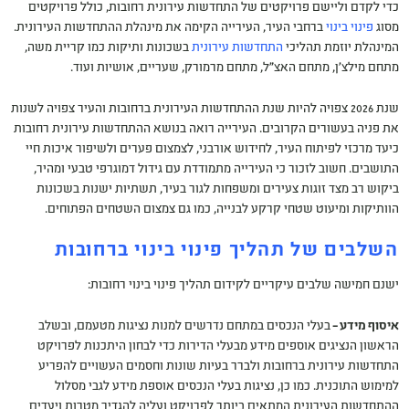
כדי לקדם וליישם פרויקטים של התחדשות עירונית רחובות, כולל פרויקטים
מסוג
פינוי בינוי
ברחבי העיר, העירייה הקימה את מינהלת ההתחדשות העירונית.
המינהלת יוזמת תהליכי
התחדשות עירונית
בשכונות ותיקות כמו קריית משה,
מתחם מילצ'ן, מתחם האצ"ל, מתחם מרמורק, שעריים, אושיות ועוד.
שנת 2026 צפויה להיות שנת ההתחדשות העירונית ברחובות והעיר צפויה לשנות
את פניה בעשורים הקרובים. העירייה רואה בנושא ההתחדשות עירונית רחובות
כיעד מרכזי לפיתוח העיר, לחידוש אורבני, לצמצום פערים ולשיפור איכות חיי
התושבים. חשוב לזכור כי העירייה מתמודדת עם גידול דמוגרפי טבעי ומהיר,
ביקוש רב מצד זוגות צעירים ומשפחות לגור בעיר, תשתיות ישנות בשכונות
הוותיקות ומיעוט שטחי קרקע לבנייה, כמו גם צמצום השטחים הפתוחים.
השלבים של תהליך פינוי בינוי ברחובות
ישנם חמישה שלבים עיקריים לקידום תהליך פינוי בינוי רחובות:
איסוף מידע –
בעלי הנכסים במתחם נדרשים למנות נציגות מטעמם, ובשלב
הראשון הנציגים אוספים מידע מבעלי הדירות כדי לבחון היתכנות לפרויקט
התחדשות עירונית ברחובות ולברר בעיות שונות וחסמים העשויים להפריע
למימוש התוכנית. כמו כן, נציגות בעלי הנכסים אוספת מידע לגבי מסלול
ההתחדשות העירונית המתאים ביותר לפרויקט ועליה להגדיר מטרות ויעדים