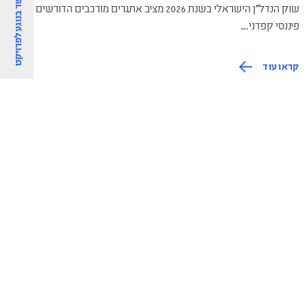
צרו קשר בנוגע לפרויקט
טלפון
שוק הנדל"ן הישראלי בשנת 2026 מציב אתגרים מורכבים הדורשים תכנון
פיננסי קפדני.…
אימייל
קראו עוד
בחרו פרו
ספרו לנו
אני 
מי מ
הצע
לפר
אוטו
אני
במד
החב