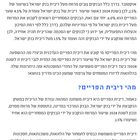
אוקטובר. בדרך כלל הבנקים גובים מרווח מעל ריבית בנק ישראל בשיעור של
1.5%, לכן בשנת 2024 כאשר שיעור ריבית של בנק ישראל עומדת על 4.5% שער
הפריים הוא 6.0%. יחד עם זאת, הבנקים המסחריים רשאים לקבוע את המרווח
מעל ריבית בנק ישראל על פי המדיניות שלהם, בדרך כלל לפי רמת הסיכון
והעלות התפעולית, אך ידוע כי לבנקים יש הסכמה שהריבית תהיה אחידה, לכן
המרווח שנקבע על ידי הבנקים זהה ועומד על 1.5% מעל ריבית בנק ישראל.
מהי ריבית הפריים? מי קובע את ריבית הפריים העדכנית וכיצד? מה ההשפעה
של ריבית בנק ישראל על שיעור ריבית הפריים? מה החזית לגבי ריבית זו לשנת
2024? כיצד ריבית הפריים משפיעה על החזרי המשכנתא ומה היתרונות שלה
בהלוואות לדיור? המומחים של צרפתי שמעון הכינו מדריך בנושא!
מהי ריבית הפריים?
כאמור, ריבית הפריים היא ריבית משתנה המהווה נגזרת של הריבית במשק
הנקבעת על ידי בנק ישראל, הבנק המרכזי במדינה, בתוספת של מרווח מסוים,
ונכון לשנת 2024 שיעור המרווח הנקבע על ידי הבנקים המסחריים הוא אחיד
ושיעורו 1.5%.
ריבית הפריים משמשת כבסיס לתמחור של הלוואות, משכנתאות, חסכונות