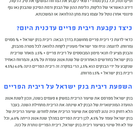
ופיקדונות, וכל בנק מסחרי רשאי לקבוע את המרווח המשקף את טיב הלקוח,
דירוג האשראי של הלקוח, הלימת ההון של הבנק ורמת הסיכון שהבנק (או גוף
פיננסי אחר) נוטל על עצמו בעת מתן ההלוואה או המשכנתא.
כיצד נקבעת ריבית פריים עדכנית היום?
כדאי לדעת כי ריבית פריים מחושבת בדרך הבאה: ריבית בנק ישראל + % מסוים
(מרווח). לדוגמה: נניח ומר ישראלי מעוניין לקחת הלוואה לכל מטרה מהבנק,
והבנק מציע לו תנאי מימון המבוססים על ריבית פריים + 1.5%. מאחר שריבית
בנק ישראל בחודשים האחרונים של שנת 2024 עומדת על 4.5%, והמרווח האחיד
שנקבע על ידי הבנקים הוא 1.5%, הרי במקרה זה ריבית הפריים הינה 6.0% (4.5%
ריבית בנק ישראל + 1.5% מרווח).
השפעת ריבית בנק ישראל על ריבית הפריים
בנק ישראל מפרסם את שיעור הריבית במשק 8 פעמים בשנה, ונכון לשנת 2024
הוועדה המוניטארית של הבנק לא שינתה את הריבית מתחילת השנה. בעבר
הלא רחוק היה נהוג לפרסם את שיעור הריבית אחת לחודש. שיעור הריבית של
בנק ישראל עומד על 4.5%, לכן ריבית הפריים במהלך שנת 2024 הייתה 6.0%, וכל
עוד לא חל שינוי בשיעור ריבית בנק ישראל, ריבית הפריים נותרת על כנה.