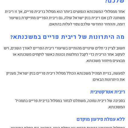
שלכם?
אחד ממסלולי המשכנתא הנפוצים ביותר הוא מסלול בריבית פריים, אך זו ריבית
משתנה לכן אם ריבית בנק ישראל עולה, גם ריבית הפריים מתייקרת בשיעור
דומה, וההחזר החודשי שלכם צפוי לעלות בהתאם.
מה היתרונות של ריבית פריים במשכנתא?
חשוב לציין כי חלים שינויים מהותיים בשיעורי ריבית הפריים לאורך השנים, ויש
לעקוב אחר הריבית כדי לקבל החלטות נכונות כאשר לוקחים משכנתא או
מבצעים מיחזור משכנתא.
למעשה, בניית תמהיל משכנתא הכולל מסלול ריבית פריים בנק ישראל, מעניק
את היתרונות הבאים:
ריבית אטרקטיבית
בסביבה של ריבית נמוכה, משתלם לבחור במסלול בריבית פריים בתמהיל
המשכנתא.
ללא עמלת פירעון מוקדם