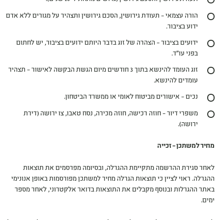
הורה עצמאי – תעודת גירושין, הסכם גירושין ותצהיר על מגורים ללא אדם
ידוע בציבור.
ידועים בציבור – הצהרה של זוג בדבר היותם ידועים בציבור, יש לחתום
בפני עו"ד.
זוג העומד להינשא בתוך 3 חודשים מיום הגשת הבקשה לאישור – תצהיר
עומדים להינשא.
נכים – אישורים מביטוח לאומי או ממשרד הביטחון.
משפרי דיור – חוזה רכישה, חוזה מכירה, נסח טאבו, צו ירושה (דירת
ירושה).
מחיר למשתכן – זכייה
לאחר סגירת ההרשמה מתקיימת ההגרלה, ובסיומה מפרסמים את תוצאות
ההגרלה. ראוי לציין כי תוצאות הגרלה מחיר למשתכן מפורסמות באופן אנונימי
באתר ההגרלות ובנוסף מקבלים את התוצאות בדואר אלקטרוני, לאחר מספר
ימים.