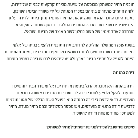
תוכנית מחיר למשתכן מבוססת על שיטת מכירת קרקעות לבנייה של דירות,
ולפיה היזמים מתחרים ביניהם במכרז המנוהל על ידי משרד הבינוי והשיכון,
כאשר היזם הזוכה הוא מי שהציע את המחיר הסופי הנמוך ביותר לדירה, על פי
הקריטריונים שנקבעו במכרז. התוכנית החלה כבר בסוף שנות ה-90, והיא
הורחבה לאחר מינויו של משה כחלון לשר האוצר של מדינת ישראל.
בשנת 2015 הממשלה החליטה להרחיב את התוכנית ולהציע בנייה של אלפי
יחידות דיור חדשות שיוצעו לזוגות נשואים ולרווקים חסרי דיור, ואחר מהמטרות
הייתה להוזיל על מחירי הדיור בארץ ולסייע לזכאים לרכוש דירה במחיר מופחת.
דירה בהנחה
דירה בהנחה היא תוכנית הדגל ביוזמת מדינת ישראל ומשרד הבינוי והשיכון
שנועדה להקל ולסייע לחסרי דירה לרכוש דירת מגורים ראשונה בתנאים
מועדפים. כדאי לדעת כי דירה בהנחה היא בפועל השם הכללי של מגוון תוכניות
לרכישת דירה בתנאים מועדפים, ויש מספר מסלולים ובהם מחיר מטרה, מחיר
למשתכן, מחיר מופחת ודירה להשכיר.
טיפים שחשוב להכיר לפני שנרשמים למחיר למשתכן