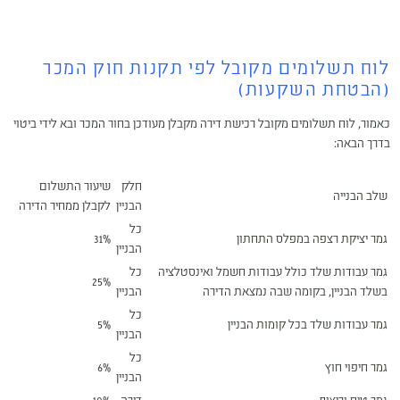
לוח תשלומים מקובל לפי תקנות חוק המכר
(הבטחת השקעות)
כאמור, לוח תשלומים מקובל רכישת דירה מקבלן מעודכן בחור המכר ובא לידי ביטוי
בדרך הבאה:
חלק
שיעור התשלום
שלב הבנייה
הבניין
לקבלן ממחיר הדירה
כל
גמר יציקת רצפה במפלס התחתון
31%
הבניין
גמר עבודות שלד כולל עבודות חשמל ואינסטלציה
כל
25%
בשלד הבניין, בקומה שבה נמצאת הדירה
הבניין
כל
גמר עבודות שלד בכל קומות הבניין
5%
הבניין
כל
גמר חיפוי חוץ
6%
הבניין