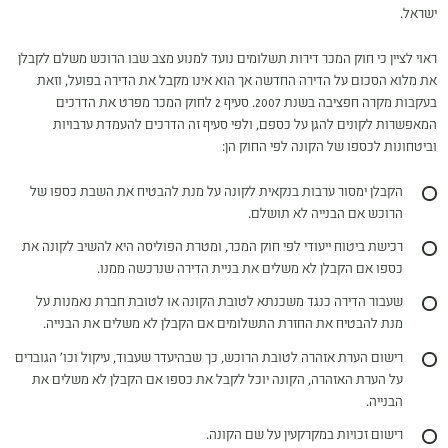
ישראל.
ראוי לציין כי חוק המכר דירות תשלומים נועד למנוע מצב שבו הרוכש משלם לקבלן
את מלוא הסכום על הדירה החדשה אך הוא אינו מקבל את הדירה בפועל, וזאת
בעקבות מקרה חפציבה בשנת 2007. סעיף 2 לחוק המכר מפרט את הדרכים
המאפשרות לקונים להגן על כספם, ולפי סעיף זה הדרכים להעמדת ערבויות
וביטחונות לכספו של הקונה לפי החוק הן:
הקבלן ימסור ערבות בנקאית לקונה על מנת להבטיח את השבת כספו של
הרוכש אם הבנייה לא תושלם.
רכישת ביטוח ייעודי לפי חוק המכר, ומטרת הפוליסה היא להשיב לקונה את
כספו אם הקבלן לא משלים את בניית הדירה שנרכשה ממנו.
שעבור הדירה כנגד משכנתא לטובת הקונה או לטובת חברת נאמנות על
מנת להבטיח את החזרת התשלומים אם הקבלן לא משלים את הבנייה.
רישום הערת אזהרה לטובת הרוכש, כך שבהיעדר שעבוד, עיקול וכו' הגוברים
על הערת האזהרה, הקונה יוכל לקבל את כספו אם הקבלן לא משלים את
הבנייה.
רישום זכויות במקרקעין על שם הקונה.