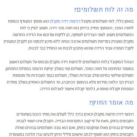
מה זה לוח תשלומים?
באופן כללי, לוח תשלומים מקובל
רכישת דירה מקבלן
הוא מסמך המצורף כנספח
לחוזה המכר, והמסמך מחייב בדיוק כמו חוזה מכר דירה. חשוב לציין כי לוח
התשלומים חשוב לשני הצדדים לעסקה, הן ללקוח שרוכש את הדירה החדשה
מקבלן ומעוניין בפריסת תשלומים ארוכה ונוחה ללא סיכון לכספו והן לקבלן המעוניין
לקבל תמורה עבור הדירה שהוא מתכנן לבנות או התחיל כבר לבנות.
הנוהל המקובל בלוח התשלומים לרכישת דירה מקבלן מבוסס על תשלום ראשון
במעמד החתימה על חוזה המכר, תשלום שני בשלב יציקת הרצפה במפלס התחתון,
תשלום שלישי בסיום שלב עבודות השלד, תשלום בגמר העבודות על מעטפת
הבניין וכך הלאה (פירוט מלא בהמשך הכתבה), עד התשלום האחרון בשלב מסירת
המפתח וקבלת טופס 4, כלומר קבלת אישור לאכלוס הדירה.
מה אומר החוק?
רוכשי דירה חדשה מקבלן זכאים בדרך כלל לשלם את מחיר הנכס בשיעורים
הקבועים בחוק, וזאת על פי קצב התקדמות הבנייה. הקבלן אינו רשאי לגבות
שיעורים גבוהים מאלו שנקבעו בחוק, ואם הוא גובה תשלומים גבוהים מאלה
הקבועים בחוק הוא חשוף לכתב אישום פלילי וניתן להגיש נגדו תלונה במשטרת