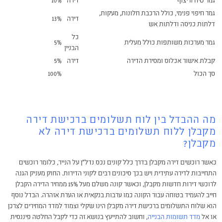
גמר טיח וריצוף
דירה
10%
גמר חיפוי פנימי, כולל הרכבת חלונות, מעקות,
דירה
13%
דלתות כניסה ודלתות אש
כל
גמר מערכות משותפות כולל מעלית
5%
הבניין
קבלת אישור אכלוס ומסירת הדירה
דירה
5%
סך הכול
100%
מה ההבדל בין לוח תשלומים ברכישת דירה
מקבלן ללוח תשלומים ברכישת דירה לא
מקבלן?
כאשר רוכשים דירה מקבלן בדרך כלל קונים נכס נדל"ן על הנייר, כלומר רוכשים
התחייבות לדירה עתידית ויש בכך סיכונים רבים לקוני הדירות. החוק מעניק הגנה
לרוכשי דירות חדשות מקבלן, וכאשר קונה משלם מעל 15% ממחיר הדירה הקבלן
חייב להעמיד בטוחה עבור הקונה כמו ערבות בנקאית או הערת אזהרה. הבדל נוסף
הוא שלוח התשלומים ברכישת דירה מקבלן הינו שקלי וצמוד למדד המחירים לצרכן
או אל
מדד תשומות הבנייה
, וחשוב להתייעץ בנושא זה כדי לקבל החלטה פיננסית