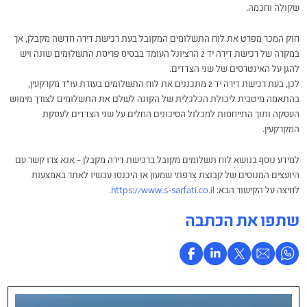
שקולה וחכמה.
חוק המכר מפרט את לוח התשלומים המקובל בעת רכישת דירה חדשה מקבלן, אך
במקרה של רכישת דירה יד 2 הרציונל העומד בבסיס פריסת התשלומים שונה ויש
להגן על האינטרסים של שני הצדדים.
לכן, בעת רכישת דירה יד 2 מתכננים את לוח התשלומים בעזרת עו"ד מקרקעין,
בהתאמה מיטבית ליכולת הכלכלית של הקונה לשלם את התשלומים לצורך מימוש
העסקה ותוך התייחסות למכלול הסיכונים החלים על שני הצדדים לעסקת
המקרקעין.
למידע נוסף בנושא לוח תשלומים מקובל ברכישת דירה מקבלן – אנא צרו קשר עם
היועצים המנוסים של קבוצת צרפתי שמעון או היכנסו עכשיו לאתר באמצעות
לחיצה על הקישור הבא:
https://www.s-sarfati.co.il.
שתפו את הכתבה