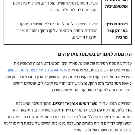
עשיר, חניונים תת קרקעיים מוסדרים, מערכות בית חכם
אולטימטיבית
ונוף פתוח לחולות ולים התיכון.
כל מה שצריך
שילוב עצמאי של מגדלי מגורים לצד שטחי תעסוקה,
במרחק קצר
משרדים, מסחר, מלונאות על קו החוף ומוסדות ציבור
מהבית
ותרבות חדישים.
הזדמנות למגורים בשכונת פארק הים
על רקע תנופת הפיתוח של שכונת פארק הים והסטנדרט הגבוה המאפיין את
הפרויקטים החדשים באזור, בולט פרויקט
SEA&PARK מבית קבוצת צרפתי שמעון
.
הפרויקט ממוקם במיקום מבוקש במיוחד, בקו הראשון לפארק המרכזי ובמרחק של
כ-500 מטר בלבד מקו החוף, ומציע שילוב ייחודי בין קרבה לים, שטחים ירוקים
ונגישות גבוהה למוקדי התעסוקה והפנאי של גוש דן.
הפרויקט תוכנן על ידי
משרד טיטו אומן אדריכלים
, מתוך תפיסה המשלבת
אדריכלות מודרנית עם סביבת המגורים הייחודית של פארק הים. התוצאה היא
מתחם מגורים יוקרתי הכולל מגדלים מרשימים, תכנון מוקפד וסטנדרט בנייה גבוה,
המעניקים לדיירים חוויית מגורים המשלבת בין איכות החיים של שכונת חוף מודרנית
לבין הנוחות והנגישות של מרכז הארץ.