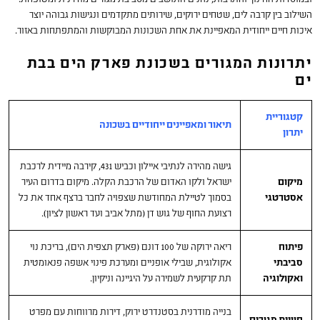
השילוב בין קרבה לים, שטחים ירוקים, שירותים מתקדמים ונגישות גבוהה יוצר
איכות חיים ייחודית המאפיינת את אחת השכונות המבוקשות והמתפתחות באזור.
יתרונות המגורים בשכונת פארק הים בבת
ים
קטגוריית
תיאור ומאפיינים ייחודיים בשכונה
יתרון
גישה מהירה לנתיבי איילון וכביש 431, קירבה מיידית לרכבת
מיקום
ישראל ולקו האדום של הרכבת הקלה. מיקום בדרום העיר
אסטרטגי
בסמוך לטיילת המחודשת שצפויה לחבר ברצף אחד את כל
רצועת החוף של גוש דן (מתל אביב ועד ראשון לציון).
פיתוח
ריאה ירוקה של 100 דונם (פארק תצפית הים), בריכת נוי
סביבתי
אקולוגית, שבילי אופניים ומערכת פינוי אשפה פנאומטית
ואקולוגיה
תת קרקעית לשמירה על היגיינה וניקיון.
בנייה מודרנית בסטנדרט ירוק, דירות מרווחות עם מפרט
חוויית מגורים