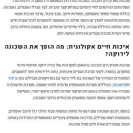
שכונת פארק הים תוכננה כשכונה מודרנית המאפשרת לתושביה ליהנות מכל
השירותים הנדרשים לחיי היומיום במרחק קצר מהבית. לצד מגדלי המגורים, השכונה
כוללת שטחי מסחר ותעסוקה, מוסדות חינוך, מבני ציבור, מרכזי תרבות ופנאי
ומתחם מלונאות לאורך קו החוף. שילוב זה מאפשר לתושבים לנהל שגרת חיים
נוחה ומלאה הכוללת עבודה, בילוי וסידורים יומיומיים, תוך צמצום התלות ברכב
פרטי ויצירת סביבת מגורים איכותית ונגישה יותר.
איכות חיים אקולוגית: מה הופך את השכונה
לירוקה?
שכונת פארק הים תוכננה בהתאם לעקרונות של בנייה ירוקה ופיתוח עירוני
מתקדם, במטרה ליצור סביבת מגורים איכותית, נוחה וידידותית יותר לתושבים.
הסטנדרט המודרני של השכונה בא לידי ביטוי גם בפרויקטים מובילים כמו
צרפתי
SEA&PARK
, הכוללים מערכת פנאומטית מרכזית לפינוי אשפה. מערכת חדשנית זו
מעבירה את הפסולת באופן תת קרקעי ישירות למרכז איסוף ייעודי, ומסייעת
להפחתת רעש, עומסי תנועה ומפגעים סביבתיים ברחבי השכונה.
בנוסף, תכנון השכונה שם דגש על נוחות ונגישות עבור הולכי רגל ורוכבי אופניים,
באמצעות רשת שבילים, מדרכות ושטחים ציבוריים המאפשרים התניידות בטוחה
ונוחה ומעודדים אורח חיים פעיל ואיכותי.