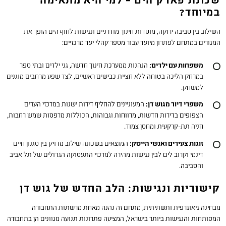
שכונת פארק הים – למי היא מתאימה
במיוחד?
השילוב בין סביבה ירוקה, מוסדות חינוך מודרניים ונגישות לחוף הים הופך את
המגורים במתחם לפתרון מיועד עבור מספר קהלי יעד מרכזיים:
משפחות עם ילדים:
הנהנות ממערכת חינוך חדשה, גני ילדים ובתי ספר
במרחק הליכה בטוחה ללא חציית כבישים ראשיים, לצד שפע מרחבים מוגנים
למשחק.
משפרי דיור מגוש דן:
המעוניינים להחליף דירות ישנות במרכזי הערים
הצפופים בדירות חדשות, מרווחות וגבוהות, הכוללות מרפסות שמש רחבות,
חניה תת-קרקעית ומחסן צמוד.
זוגות צעירים ואנשי הייטק:
המוצאים בשכונה שילוב מדויק בין סגנון חיים
דינמי וקרוב לים לבין נגישות מהירה למרכזי התעסוקה הגדולים של תל אביב
והסביבה.
קישוריות ונגישות: הלב החדש של גוש דן
מבחינה גיאוגרפית ותשתיתית, מתחם זה נהנה מאחת מרשתות התחבורה
המפותחות והנגישות ביותר בישראל, המציעה פתרונות תנועה מגוונים הן בתחבורה