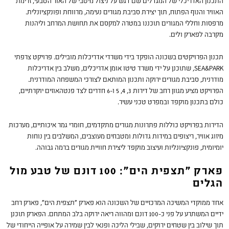
התכנון האדריכלי של המגדלים שם דגש על ניצול מיטבי של האור הטבעי, זרימת
האוויר והנוף הפתוח, תוך יצירת סביבת מגורים נעימה, מרווחת ופונקציונלית.
מרפסות וחללי המגורים תוכננו במטרה למקסם את תחושת המרחב וליהנות
מקרבה לפארק ולים.
תכנון הפרויקטים בשכונה הופקד בידי משרדי אדריכלות מובילים. פרויקט צרפתי
SEA&PARK, שתוכנן על ידי משרד טיטו אומן אדריכלים, משלב בין אדריכלות
מודרנית, סביבת מגורים ירוקה ותכנון המותאם לצורכי המשפחה המודרנית.
הפרויקט מציע מגוון רחב של דירות 3, 4, 5 ו-6 חדרים לצד פנטהאוזים יוקרתיים,
כולם בתכנון מוקפד ובמפרט טכני עשיר.
הדירות בפרויקט כוללות פתרונות מגורים מתקדמים, חומרי גמר איכותיים, מערכות
מיזוג אוויר, ריצופים במידות גדולות ומטבחים מעוצבים, המשלבים בין נוחות
יומיומית, פונקציונליות ועיצוב מוקפד ליצירת חוויית מגורים ברמה גבוהה.
פארק "תצפית הים": 100 דונם של טבע מול
הגלים
אחד ממוקדי המשיכה המרכזיים של השכונה הוא פארק "תצפית הים", פארק רחב
ידיים המשתרע על פני כ-100 דונם ומהווה ריאה ירוקה בלב המתחם. הפארק תוכנן
תוך שילוב בין שטחים ירוקים, שבילי הליכה ופנאי לבין שמירה על אופייה הייחודי של