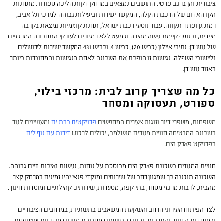
ציבורית והן ברכב פרטי. התושבים נמצאים במרחק דקות הליכה ספורות מתחנות
הקו האדום של הרכבת הקלה, המקשר ישירות וביעילות גבוהה למרכז תל אביב,
רמת גן ופתח תקווה. עבור נוסעי רכבת ישראל, תחנת קוממיות נמצאת בקרבה
מיידית, ובנוסף קיימת גישה מהירה וכמעט ללא רמזורים לעורקי התחבורה המרכזיים
של גוש דן: נתיבי איילון (כביש 20), כביש 4, וכביש 431 המקשר ישירות לירושלים
וליישובי השפלה. נגישות זו הופכת את השכונה לאחת הנגישות והמחוברות ביותר
באזור גוש דן.
כל מה שצריך קרוב לבית: מרכזי בילוי,
ספורט, תעסוקה ומסחר
משפחות, משפרי דיור וזוגות צעירים המחפשים
פרויקטים בבת ים
ומעוניינים לגור
בשכונה המבטיחה חוויית מגורים מושלמת, יכולים לרכוש
דירות עם נוף לים
בפרויקט פארק הים.
חוויית המגורים בשכונת פארק הים מבוססת על נוחות, נגישות ואיכות חיים גבוהה.
השכונה תוכננה כך שמגוון רחב של שירותים ומוקדי פנאי יהיו זמינים במרחק קצר
מהבית, לרבות מרכזי מסחר, בתי קפה, מסעדות, שירותים קהילתיים ומוסדות חינוך.
לצד הפיתוח העירוני הרחב והשקעת המשאבים בתשתיות, במרחבים הציבוריים
ובמוסדות החינוך והתרבות, נהנים התושבים מסביבת מגורים מודרנית ומטופחת.