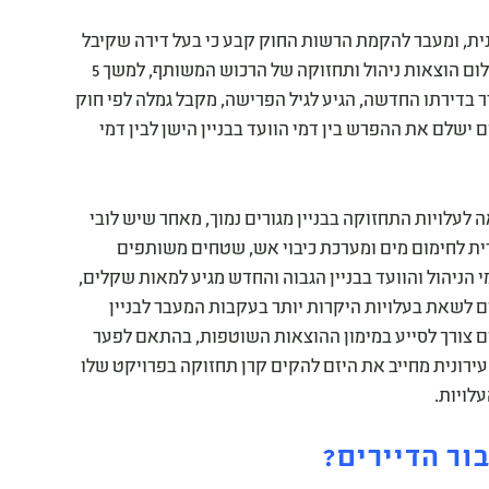
ירונית, ומעבר להקמת הרשות החוק קבע כי בעל דירה שקיבל
דירה בבניין חדש במסגרת פרויקט פינוי בינוי אינו חייב בתשלום הוצאות ניהול ותחזוקה של הרכוש המשותף, למשך 5
 בדירתו החדשה, הגיע לגיל הפרישה, מקבל גמלה לפי חוק
 ישלם את ההפרש בין דמי הוועד בבניין הישן לבין דמי
ה לעלויות התחזוקה בבניין מגורים נמוך, מאחר שיש לובי
רית לחימום מים ומערכת כיבוי אש, שטחים משותפים
דמי הניהול והוועד בבניין הגבוה והחדש מגיע למאות שקלים,
ם לשאת בעלויות היקרות יותר בעקבות המעבר לבניין
ם צורך לסייע במימון ההוצאות השוטפות, בהתאם לפער
להתחדשות עירונית מחייב את היזם להקים קרן תחזוקה בפרויקט שלו
לויות.
ור הדיירים?