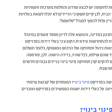
ואחת לתקופה יש לבצע שדרוג והחלפת מערכות ותשתיות
הבית, לכן קיים חשש כי הדיירים לא יוכלו לשאת בעלויות
יין עלול להפוך למגדל "סלאמס".
תכנון במדינה, והנושא עלה לדיון מספר פעמים במינהל
 להתחדשות עירונית הקובע כי בעלי דירות בפרויקט
אות ניהול ותחזוקה של הרכוש המשותף, כלומר תשלום
 שהם שילמו, ככל שהיו, בדירה הישנה. לכן, פורסמה
הקים קרן תחזוקה פינוי בינוי בניינים גבוהים חדשים
מס שבח.
דשה בפרויקט
פינוי בינוי
? המומחים של קבוצת צרפתי
עה על בעלי דירות ישנות הממשיכים בפרויקט ועוברים
נוי בינוי?