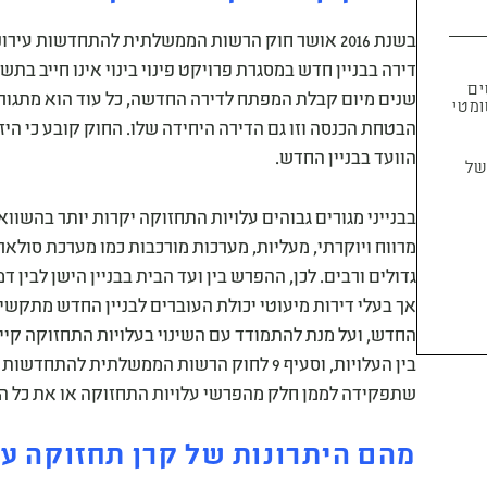
בשנת 2016 אושר חוק הרשות הממשלתית להתחדשות ע
ים
שנים מיום קבלת המפתח לדירה החדשה, כל עוד הוא מתגורר
יוג אוטומטי
הבטחת הכנסה וזו גם הדירה היחידה שלו. החוק קובע כי היזם
הוועד בבניין החדש.
ל
בבנייני מגורים גבוהים עלויות התחזוקה יקרות יותר בהשווא
מרווח ויוקרתי, מעליות, מערכות מורכבות כמו מערכת סולא
גדולים ורבים. לכן, ההפרש בין ועד הבית בבניין הישן לבין 
אך בעלי דירות מיעוטי יכולת העוברים לבניין החדש מתקשי
החדש, ועל מנת להתמודד עם השינוי בעלויות התחזוקה קיי
בין העלויות, וסעיף 9 לחוק הרשות הממשלתית 
שתפקידה לממן חלק מהפרשי עלויות התחזוקה או את כל הע
מהם היתרונות של קרן תחזוקה עב