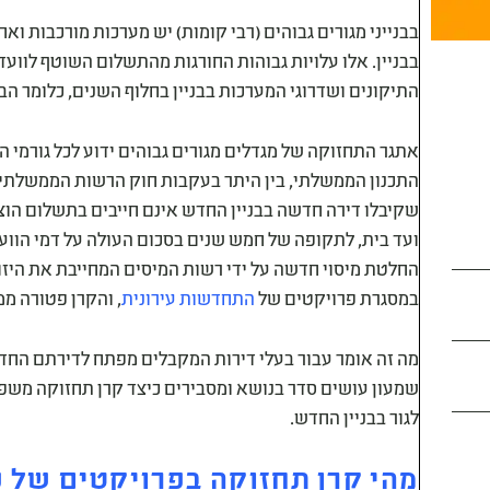
בבנייני מגורים גבוהים (רבי קומות) יש מערכות מורכבות 
בבניין. אלו עלויות גבוהות החורגות מהתשלום השוטף לוועד 
התיקונים ושדרוגי המערכות בבניין בחלוף השנים, כלומר הבנ
אתגר התחזוקה של מגדלים מגורים גבוהים ידוע לכל גורמי ה
התכנון הממשלתי, בין היתר בעקבות חוק הרשות הממשלתית
שקיבלו דירה חדשה בבניין החדש אינם חייבים בתשלום הוצ
ועד בית, לתקופה של חמש שנים בסכום העולה על דמי הוועד
החלטת מיסוי חדשה על ידי רשות המיסים המחייבת את היזם ל
במסגרת פרויקטים של
התחדשות עירונית
, והקרן פטורה מ
מה זה אומר עבור בעלי דירות המקבלים מפתח לדירתם הח
שמעון עושים סדר בנושא ומסבירים כיצד קרן תחזוקה משפי
לגור בבניין החדש.
מהי קרן תחזוקה בפרויקטים של פי