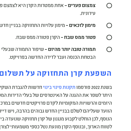
צמצום פערים –
אחת ממטרות הקרן היא לצמצם פע
עירונית.
מימון לזכאים –
מימון עלויות התחזוקה בבניין חד
פטור ממס שבח –
הקרן פטורה ממס שבח.
תמורה טובה יותר מהיזם –
שיפור התמורה שבעלי די
הבטחת הכנסה ועבר לדירה החדשה בפרויקט.
השפעת קרן התחזוקה על תשלום ד
בשנת 2022 פורסמו
תקנות פינוי בינוי
חדשות להגברת השקיפו
היתר לשפר את ההגנה על האינטרסים של בעלי הדירות המש
היזמים והרשויות המקומיות לקדם פרויקטים חדשים במרכזי 
הוועד שעליהם לשלם בבניין החדש גבוהים בהרבה, ויש די
הנוסף, לכן הוחלט לקבוע מנגנון של קרן תחזוקה שנועדה בי
לטווח הארוך, ובנוסף הקרן מונעת נטל כספי משמעותי לצורף