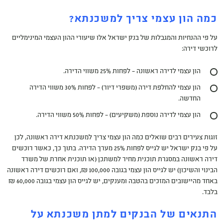
כמה הון עצמי צריך למשכנתא?
על פי ההנחיות והמגבלות של בנק ישראל אלו שיעורי ההון העצמי המינימליים
לרוכשי דירה:
הון עצמי לדירה ראשונה – לפחות 25% משווי הדירה.
הון עצמי להחלפת דירה (משפרי דיור) – לפחות 30% משווי הדירה
החדשה.
הון עצמי לדירה נוספת (משקיעים) – לפחות 50% משווי הדירה.
זוגות צעירים רבים שואלים כמה הון עצמי צריך למשכנתא דירה ראשונה, לכן
על פי בנק ישראל יש לגייס לפחות 25% מערך הדירה. בתוך כך, כאשר רוכשים
דירה ראשונה במסגרת תוכנית מחיר למשתכן (או תוכנית אחרת של משרד
הבינוי והשיכון) יש לגייס הון עצמי בגובה 100,000 ₪, ואם רוכשים דירה ראשונה
באחד מהיישובים המזכים בהטבה ומענקים, יש לגייס הון עצמי בגובה 60,000 ₪
בלבד.
התנאים של הבנקים למתן משכנתא על