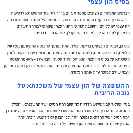
בסיס הון עצמי
הבנקים המסחריים מציבים מספר תנאים בדרך לאישור המשכנתא לרכישת
דירה. הבנקים בודקים היטב עוד בטרם שלב החתימה על חוזה המשכנתא כמה
הון עצמי יש ללווים, וחשוב לזכור כי ההון העצמי משמש לצורך התשלום
הראשון למוכר הדירה (אדם פרטי, קבלן, יזם או חברת בנייה).
כמו כן, הבנקים מבצעים בדיקת יכולת החזר, מתוך ההכנסה המשותפת נטו של
הלווים, בניכוי הלוואות, כלומר הכנסה פנויה. אחד מהתנאים של הבנקים למתן
משכנתא על בסיס הון עצמי הוא יחס החזר שאינו עובר 35% – 40% מההכנסה
הפנויה. חשוב לזכור כי במועד החתימה על חוזה המשכנתא, הבנק בודק כמה הון
עצמי שולם למוכר עד לאותה הנקודה.
ההשפעה של הון עצמי של משכנתא על
גובה הריבית
בנק ישראל קבע שלוש מדרגות לחישוב רמת הסיכון של המשכנתא, והכלל
המנחה עבור הבנקים למשכנתאות הוא שככל שסכום ההון העצמי גבוה יותר כך
רמת הסיכון של ההלוואה נמוכה יותר, לכן הבנק יכול להציע ריבית יותר
אטרקטיבית. ההשפעה של ההון העצמי על גובה הריבית הינה: