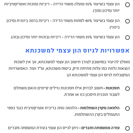
הון עצמי בשיעור 55% ומעלה משווי הדירה – ריביות נמוכות ואטרקטיביות
יותר (סיכון נמוך).
הון עצמי בשיעור 40% לפחות משווי הדירה – ריביות ברמה בינונית (סיכון
בינוני).
הון עצמי בשיעור 25% משווי הדירה – ריביות גבוהות יותר (סיכון גבוה).
אפשרויות לגיוס הון עצמי למשכנתא
מומלץ להיעזר במחשבון לצורך חישוב הון עצמי למשכנתא, אך אין לשכוח
הוצאות נלוות כמו עלות פתיחת תיק, ביטוח משכנתא, עו"ד ועוד. האפשרויות
המקובלות לגיוס הון עצמי למשכנתא הן:
חסכונות –
חשוב לבדוק אילו חסכונות נזילים קיימים והאם משתלם
לשבור תוכנית חיסכון כזו או אחרת.
הלוואה מקרן השתלמות –
הלוואה נוחה בריבית אטרקטיבית כנגד כספי
התגמולים בקרן ההשתלמות.
עזרה ממשפחה וחברים –
ניתן לגייס הון עצמי בעזרת המשפחה וחברים