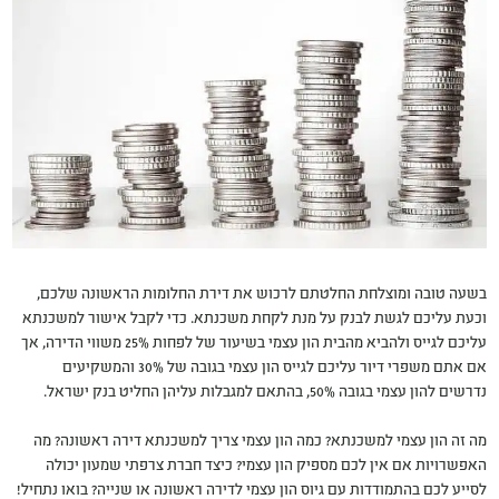
בשעה טובה ומוצלחת החלטתם לרכוש את דירת החלומות הראשונה שלכם,
וכעת עליכם לגשת לבנק על מנת לקחת משכנתא. כדי לקבל אישור למשכנתא
עליכם לגייס ולהביא מהבית הון עצמי בשיעור של לפחות 25% משווי הדירה, אך
אם אתם משפרי דיור עליכם לגייס הון עצמי בגובה של 30% והמשקיעים
נדרשים להון עצמי בגובה 50%, בהתאם למגבלות עליהן החליט בנק ישראל.
מה זה הון עצמי למשכנתא? כמה הון עצמי צריך למשכנתא דירה ראשונה? מה
האפשרויות אם אין לכם מספיק הון עצמי? כיצד חברת צרפתי שמעון יכולה
לסייע לכם בהתמודדות עם גיוס הון עצמי לדירה ראשונה או שנייה? בואו נתחיל!