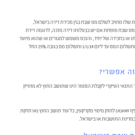
 שלו מחויב לשלם מס שבח בגין מכירת דירה בישראל,
מס שבח מופחת אם יש בבעלותו דירה מזכה, לדוגמה דירת
ו או בחכירה של יחיד, והנכס משמש למגורים או שהוא מיועד
למגורים. דירה מזכה תחושב לפי מס לינארי בדרך הבא: פטור מתשלום המס עד ליום 1/1/14 ותשלום מס בגובה 25% החל
זה אפשרי?
 התנאי העיקרי לקבלת הפטור הינו שתושב החוץ לא מחזיק
קבלת הפטור מתשלום מס שבח לתושב חוץ ניתנת מתוקף סעיף 49א(א) לחוק מיסוי מקרקעין, כל עוד תושב החוץ (או חזקת
מדינת התושבות או בישראל.