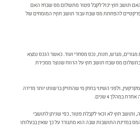
אם תושב חוץ יכול לקבל פטור מתשלום מס שבח? האם
פרקטיים להפחתת מס שבח עבור תושב חוץ? המומחים של
מגורים, מגרש, חנות, נכס מסחרי ועוד. כאשר הנכס נמצא
ב בתשלום מס שבח תושב חוץ על הרווח שנוצר ממכירת
ים בחוק מיסוי מקרקעין, ולפני השינוי בחוק מי שהחזיק ברשותו יותר מדירה
 במהלך 4 שנים.
ה, ותושב חוץ לא זכאי לקבלת פטור, כפי שניתן לתושבי
 המס במדינת התושבות שבה הוא מתגורר על כך שאין בבעלותו