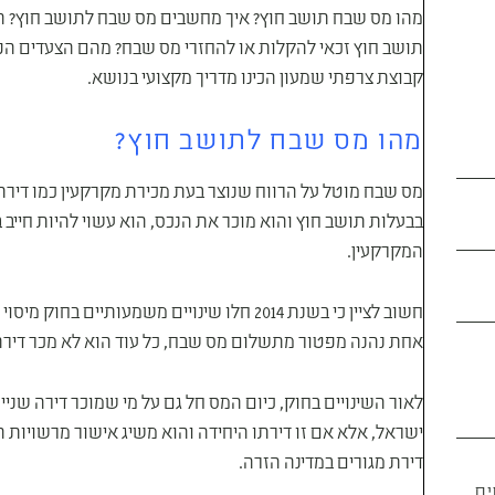
מהו מס שבח תושב חוץ? איך מחשבים מס שבח לתושב חוץ? ה
תושב חוץ זכאי להקלות או להחזרי מס שבח? מהם הצעדים ה
קבוצת צרפתי שמעון הכינו מדריך מקצועי בנושא.
מהו מס שבח לתושב חוץ?
מס שבח מוטל על הרווח שנוצר בעת מכירת מקרקעין כמו דירת 
בבעלות תושב חוץ והוא מוכר את הנכס, הוא עשוי להיות חיי
המקרקעין.
חשוב לציין כי בשנת 2014 חלו שינויים משמעותי
אחת נהנה מפטור מתשלום מס שבח, כל עוד הוא לא מכר דירה אחרת
לאור השינויים בחוק, כיום המס חל גם על מי שמוכר דירה שניי
ישראל, אלא אם זו דירתו היחידה והוא משיג אישור מרשויות
דירת מגורים במדינה הזרה.
ים