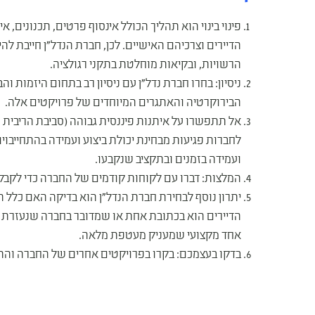
פינוי בינוי הוא תהליך הכולל אינסוף פרטים, תכנונים, איש
הדיירים וצרכיהם האישיים. לכן, חברת הנדל"ן חייבת להי
הרשויות, ובקיאות מוחלטת בתקני רגולציה.
ניסיון: בחרו חברת נדל"ן עם ניסיון רב בתחום היזמות ו
הבירוקרטיה והאתגרים המיוחדים של פרויקטים אלה.
אל תתפשרו על איתנות פיננסית גבוהה (סביבת הריבית 
לחברות פגיעות מבחינת יכולת ביצוע ועמידה בהתחייבויו
ועמידה בזמנים ובתקציב שנקבעו.
המלצות: דברו עם לקוחות קודמים של החברה כדי לקבל 
יתרון נוסף לבחירת חברת הנדל"ן הוא בדיקה האם כלל 
הדיירים הוא בכתובת אחת או שמדובר בחברה שנעזרת בש
אחד מקצועי שמעניק מעטפת מלאה.
בדקו בעצמכם: בקרו בפרויקטים אחרים של החברה והתר