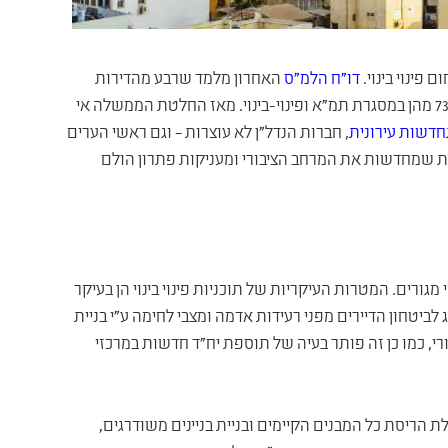
פינוי בינוי.
דו"ח הלמ"ס
האחרון מלמד שרבע מהדירות
(כ-24.1%) נבנו במסגרת התחדשות עירונית בשנת 2022, כ-73.6% מהן במסגרת תמ"א ופינוי-בינוי. מאז החלטת הממשלה אי
דשות עירונית
, חברות הנדל"ן לא עוצרות – וגם ראשי הערים
רות שמחדשות את המרחב הציבורי ומעניקות פתרון הולם
מגורים. המטרות העיקריות של תוכניות פינוי בינוי הן בעיקר
יטחון הדיירים מפני רעידות אדמה ומצבי לחימה ע"י בניית
, כמו כן זה פותר בעיה של תוספת יח"ד חדשות במרכזי
ת הריסת כל המבנים הקיימים ובניית בניינים משודרגים,