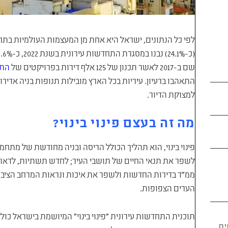
לפי כל הנתונים, ישראל היא אחת מן המעצמות העולמיות בתחום 
שם ב-2017 לאשר תכנון של 125 אלף דירות בפרויקטים של
התח
התאהבו ברעיון. עיריות בכל הארץ מובילות תנופות בניה אדי
למצוקת הדיור.
מה זה בעצם פינוי בינוי?
פינוי בינוי, הוא תהליך הכולל הריסה ובניה מחודשת של מתחמי 
לשפר את תנאי החיים של תושבי העיר; לחדש תשתיות, לדאוג לב
ממ"ד בדירות החדשות ולשפר את איכות ונראות המרחב הציבורי
הערים הצפופות.
תוכנית התחדשות עירונית "פינוי בינוי" המיושמת בישראל כולל
ים