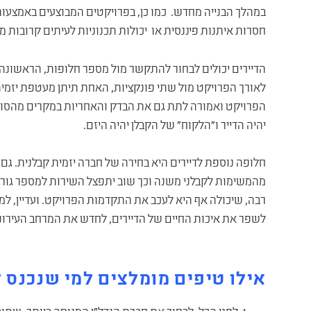
במהלך הבנייה מחדש. כמו כן, בפרויקטים המבוצעים באמצעות 
חסרות איתנות פיננסית או יכולות תכנוניות לעיתים קרובות מ
הדיירים יכולים לבחור להתקשר מול מספר חלופות, הראשונה י
לאורך הפרויקט מול שתי פונקציות, האחת תיתן מעטפת יזמי
הפרויקט ואמורה לתת גם את הבדק והאחריות במקרים מהסוג ה
יהיה הדייר ו"הלקוח" של הקבלן יהיה היזם.
חלופה נוספת לדיירים היא בחירה של חברה יזמית קבלנית. גם 
מהמשימות לקבלני משנה וכך שוב יתפצל השירות למספר גורמים
רבה, שיכולה אף היא לעכב את התקדמות הפרויקט. ועדיין, למרו
לשפר את איכות החיים של הדיירים, לחדש את המרחב העירוני
אילו טיפים מומלצים למי שנכנס לת