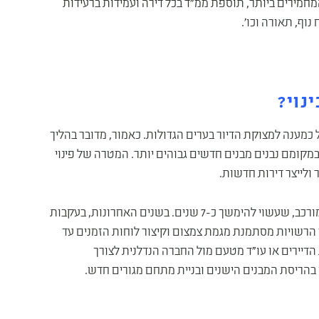
מירים ביותר, תוספת ממ"ד בכל דירה ועמידות ברעידות
נוף, תאורה וכו'.
נוי?
ל כמענה למצוקת הדיור בערים הגדולות. כאמור, מדובר בהליך
 בניינים של עד 4 קומות, נהרסים ובמקומם נבנים מבנים חדשים גבוהים יותר. המטרה של פינוי
 ולייצר דירות חדשות.
עם זאת, חשוב לדעת שתהליך פינוי בינוי בישראל הוא תהליך מורכב, שעשוי להימשך כ-7 שנים. בשנים האחרונות, בעקבות
צד הרשויות מסתמנת מגמת צמצום וקיצור לוחות הזמנים עד
הדיירים או עו"ד מטעם מול החברה הנדלנית לצורך
 בהריסת המבנים הישנים ובניית מתחם מגורים חדש.