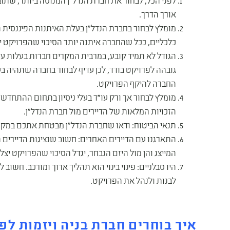
לפני הכל, לבחור את חברת הנדל"ן המנוסה ביותר, שתוב
אורך הדרך.
מומלץ לבחור בחברת הנדל"ן בעלת האיתנות הפיננסית הג
כלכליים, ככל שהחברה איתנה יותר הסיכוי שהפרויקט יס
הגודל לא תמיד קובע, במרבית המקרים חברות בעלות ע
גובהה לפרויקט בודד, לכן עדיף לבחור בחברה שתהיה בע
החברה להיקף הפרויקט.
מומלץ לבחור אך ורק עו"ד בעלי ניסיון בתחום ההתחדש
הזכויות המלאות של הדיירים מול חברת הנדל"ן.
תנאי הביטוח: ודאו שחברת הנדל"ן מבטחת אתכם במקרה
התארגנו עם הדיירים האחרים: חשוב שנציגות הדיירים 
המייצג והן מול היזם הנבחר, יגדל הסיכוי שהפרויקט יצלי
היו סבלניים: פינוי בינוי הוא תהליך ארוך ומורכב. חשו
לבנות ולנהל את הפרויקט.
איך בוחרים חברת בניה ויזמות לפינ