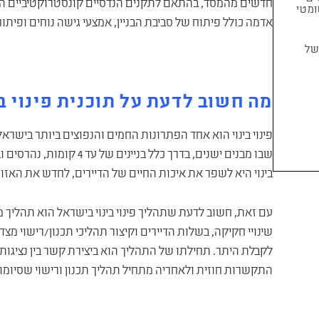
חדשים מהמסד, בהתאם לתקנים הנדסיים קונסטרוקטיביים המח
יוג אוטומטי
אדמה כולל פיתוח של סביבת הבניין, אמצעי גישה נוחים ופיתוח 
ל
מה חשוב לדעת על תוכנית פינוי בי
פינוי בינוי הוא אחד הפתרונות החמים והנפוצים ביותר בישרא
שבו מבנים ישנים, בדרך כלל
בינוי היא לשפר את איכות החיים של הדיירים, לחדש את האזור
שינויי חקיקה, בשלות הדיירים וקיצור תהליכי תכנון/רישוי מ
לקבלת היתר. תחילתו של התהליך הוא ביצירת קשר בין נציגות 
התקשרות חוזית ולאחריה מתחיל תהליך תכנון ורישוי שסיומו