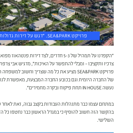
פרויקט SEA&PARK. "דגש על דירות גדולות, בנייה ירוקה ותכנון חכם" (הדמיה view point)
"הקפדנו על תמהיל של 5-3 חדרים, לצד דיר
צרכיו ותקציבו – ומבלי להתפשר על האיכות", מדגיש אבי צרפת
פרויקט SEA&PARK מציע את כל מה שצריך וחשוב 
של החברה היזמית וגם בכובע החברה המבצעת, מאפשרת לנו לה
נעשה IN HOUSE תחת פיקוח ובקרה מחמירים".
במתחם עצמו כבר מתנהלות העבודות בקצב גבוה, זאת לאחר ש
בהקשר הזה חשוב להוסיף כי במגדל הראשון כבר נחטפו כל הד
השלישי.