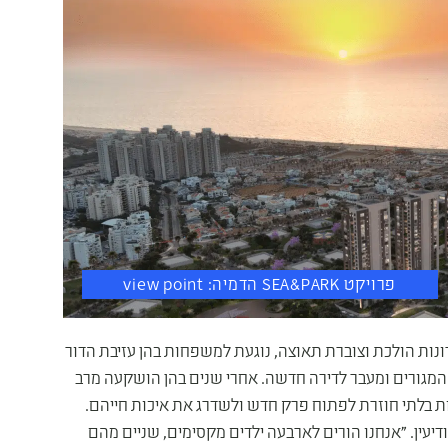
פרויקט SEA&PARK הדמיה: view point
ות הולכת וצוברת תאוצה, נוגעת למשפחות בהן עזיבת הדור
 המגורים ומעבר לדירה חדשה. אחרי שנים בהן הושקעה מרב
נות בלתי חוזרת לפתוח פרק חדש ולשדרג את איכות חייהם.
ם בני הזוג אילן (52) ולימור (48) סעדון ממודיעין. "אנחנו הורים לארבעה ילדים מקסימים, שניים מהם