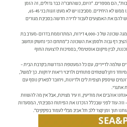
ת", הם מספרים. "היום, כשהחבר'ה כבר גדולים, זה הזמן
להשקיע יותר בעצמנו ולהגשים את החלומות שלנו. אגב, אנחנו ממש לא היחידים. מסביבנו יש לא מעט זוגות בני 65-45,
יש להם את האמצעים לעבור לדירה חדשה בסביבת מגורים
את המענה לדרישה של משפחת סעדון, מספקת פארק הים – מגה שכונה של כ-4,000 דירות, המתרוממת בדרום-מערב בת
הציב רף גבוה ולסמן את השכונה כ"מתחם הכי נחשק ונחשב
וכננת, לבין מיקום אופטימלי, בסמיכות לרצועת החוף
ורים שלמה לדיירים, עם כל המעטפת הנדרשת בקרבת הבית –
ש מיוחד ניתן לשטחים פתוחים ולריבוי ריאות ירוקות. כך למשל,
בת השכונה יוקם פארק "תצפית ים", על שטח של כ-100 דונמים שיספק תצפית לים ולדיונות, ויחובר לפארק נוסף עם
 אתגרי.
נחנו אוהבים את מודיעין, זו עיר מצוינת, אבל אין מה להשוות
– וזה עוד לפני שבכלל הזכרנו את הפיתוח הסביבתי, המסעדות
 תוך זמן קצר ללב תל אביב מבלי לעמוד בפקקים".