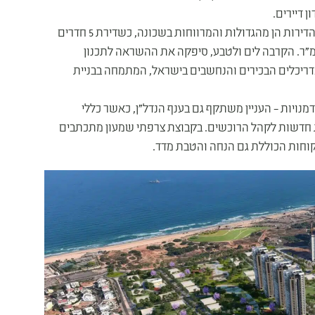
 דיירים.
בקבוצת צרפתי שמעון מתגאים על כך שבפרויקט SEA&PARK הדירות הן מהגדולות והמרווחות בשכונה, כשדירת 5 חדרים
וגמה, משתרעת על שטח של 133 מ"ר, פלוס מרפסת של 19 מ"ר. הקרבה לים ולטבע, סיפקה את ההשראה לתכנון
אדריכלים הבכירים והנחשבים בישראל, המתמחה בבניית
ויות – העניין משתקף גם בענף הנדל"ן, כאשר כללי
חדשות לקהל הרוכשים. בקבוצת צרפתי שמעון מתכתבים
קוחות הכוללת גם הנחה והטבת מדד.