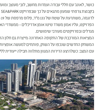
כושר, לאונג' עם חללי עבודה ועמדות מחשב, לובי מעוצב ומועדון
לד
הפרויקט, עליו אמון משרד טיטו אומן אדריכלים – ממשדרי ה
מגדלים ובפרויקטים מעורבי שימושים.
המציאות המורכבת של התקופה האחרונה מייצרת גם חלון הזדמנ
המשחק החדשים שנכפו על השוק, פותחים למעשה אופציות 
עם המצב: כשלהיצע הדירות המגוון מתלווה חבילה ייעודית לל