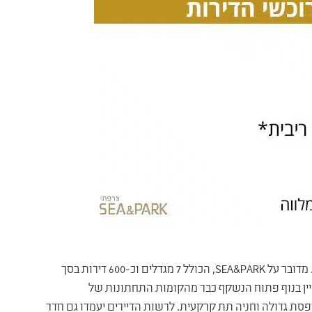
על הפרויקט המרכזי בפארק הים אמונה קבוצת צרפתי שמעון. מדובר על SEA&PARK, הכולל 7 מגדלים וכ-600 דירות בסך
50 בלבד מחוף הים, ומאופיין בנוף פתוח הנשקף כבר מהקומות התחתונות של
פסת גדולה וחניה תת קרקעית. לרשות הדיירים יעמדו גם חדר