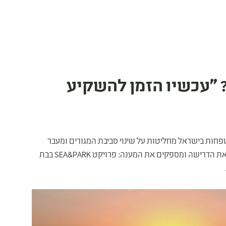
? "עכשיו הזמן להשקיע
שפחות בישראל מחליטות על שינוי סביבת המגורים ומעבר
לדירה חדשה במיקום אטרקטיבי. בקבוצת צרפתי שמעון, זיהו את הדרישה ומספקים את המענה: פרויקט SEA&PARK בבת