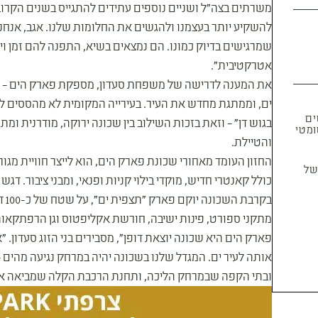
משרתים בצה"ל ושניים נוספים עתידים להתגייס בשנים הקרובו
שמרגישים בדיוק כמונו. הם נמצאים בשיא, התפנה להם זמן ו
אטרקטיבית".
ים, וממתגת מחדש את העיר. בעירייה המקומית לא מהססים ל
ים
בגוש דן" – וזאת בזכות השילוב בין שכונה ירוקה, מודרנית ומת
יוג אוטומטי
והטיילת.
החזון העומד מאחורי שכונת פארק הים, הוא לייצר חוויית מג
ל
כולל קאנטרי חדיש, מוקדי בילוי קניות ופנאי, ומבני ציבור. דג
בקר
מתקני ספורט, פינות ישיבה, חורשת אקליפטוס וגן הרפתקאות
פארק הים היא שכונה יוצאת דופן", מסבירים בני הזוג סעדון. "א
אותה לעיר ים. המגדל שלנו בשכונה יהיה במרחק נגיעה מהים 
ובתי הקפה שבמרחק הליכה, ותחנת הרכבת הקלה שמביאה אותנו